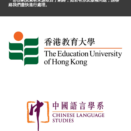
＊部份網頁素材
來源取自于
網路，
如
若有
涉及版權問題
，請聯
絡我們盡快進行處理。