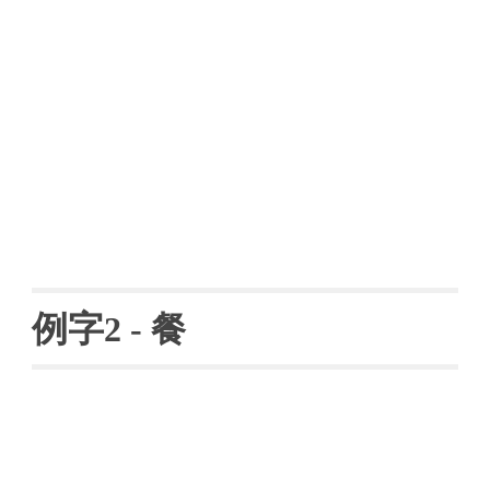
例字
2 - 
餐