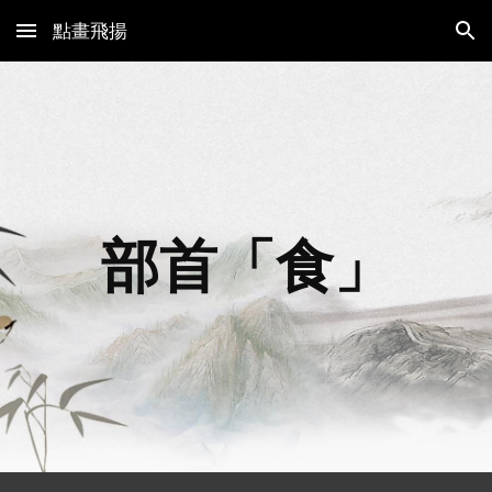
點畫飛揚
Skip to main content
Skip to navigation
部首「
食
」