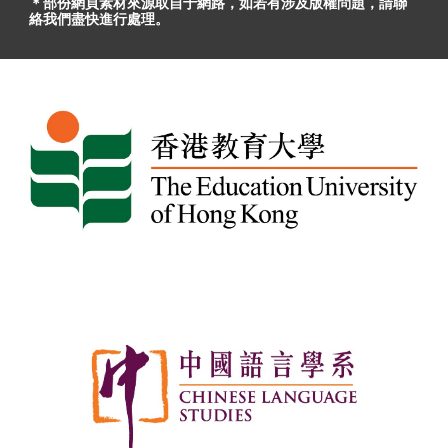
＊部份網頁素材
來源取自于
網路，
如
若有
涉及版權問題
，請聯
絡我們盡快進行處理。