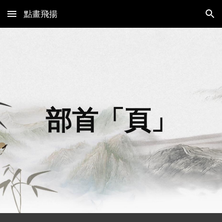
點畫飛揚
Skip to main content
Skip to navigation
部首「
頁
」