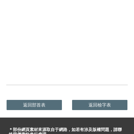
返回部首表
返回檢字表
＊部份網頁素材
來源取自于
網路，
如
若有
涉及版權問題
，請聯