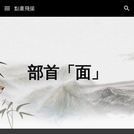
點畫飛揚
Skip to main content
Skip to navigation
部首「
面
」