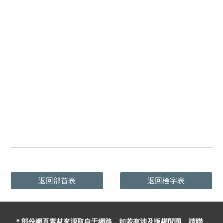
返回部首表
返回檢字表
＊部份網頁素材
來源取自于
網路，
如
若有
涉及版權問題
，請聯