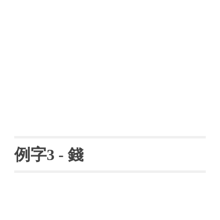
例字
3 - 
錢