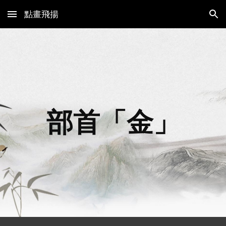
點畫飛揚
Skip to main content
Skip to navigation
部首「
金
」