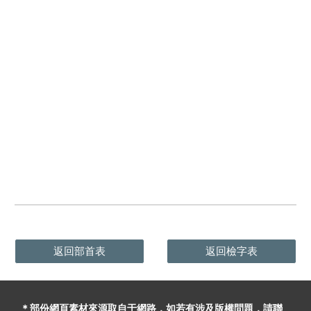
返回部首表
返回檢字表
＊部份網頁素材
來源取自于
網路，
如
若有
涉及版權問題
，請聯