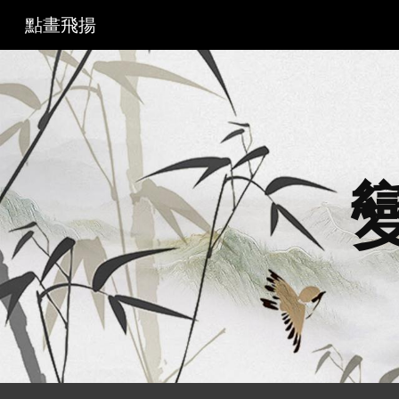
點畫飛揚
Sk