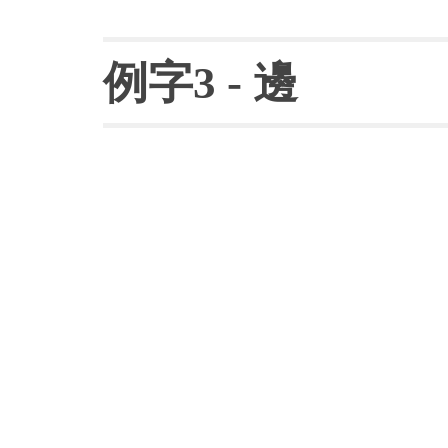
例字
3 - 
邊