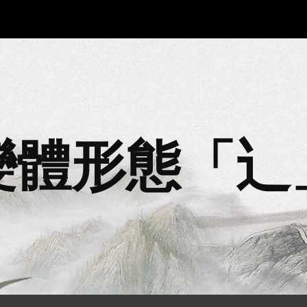
ip to main content
Skip to navigat
變體形態「
辶