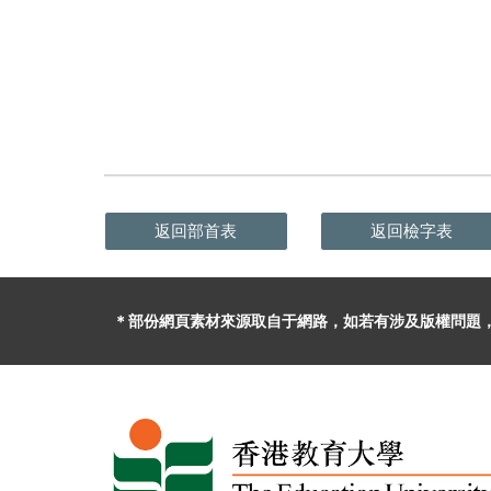
返回部首表
返回檢字表
＊部份網頁素材
來源取自于
網路，
如
若有
涉及版權問題