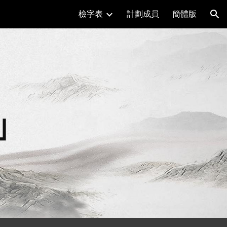
檢字表
計劃成員
簡體版
ion
」