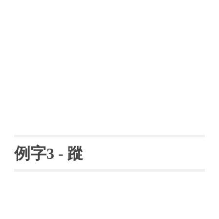
例字
3 - 
蹤