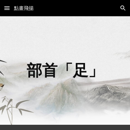
點畫飛揚
Skip to main content
Skip to navigation
部首「
足
」