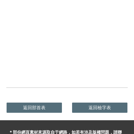
返回部首表
返回檢字表
＊部份網頁素材
來源取自于
網路，
如
若有
涉及版權問題
，請聯