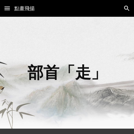
點畫飛揚
Skip to main content
Skip to navigation
部首「
走
」