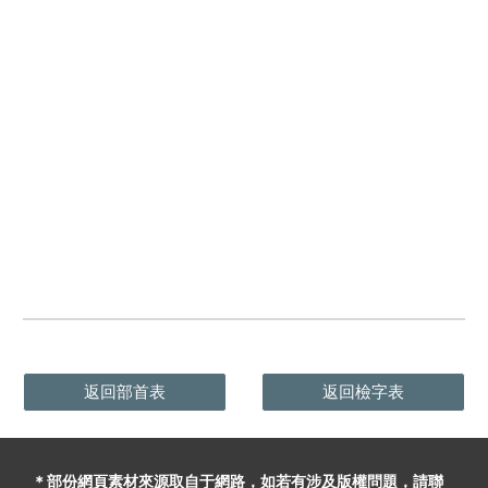
返回部首表
返回檢字表
＊部份網頁素材
來源取自于
網路，
如
若有
涉及版權問題
，請聯