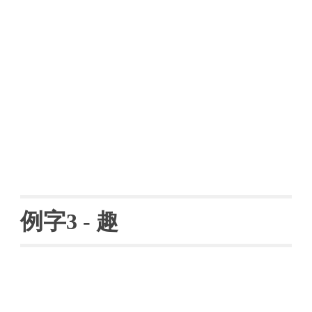
例字
3 - 
趣