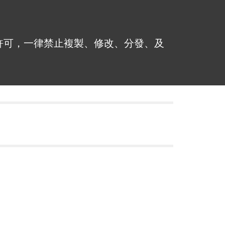
許可，一律禁止複製、修改、分發、及