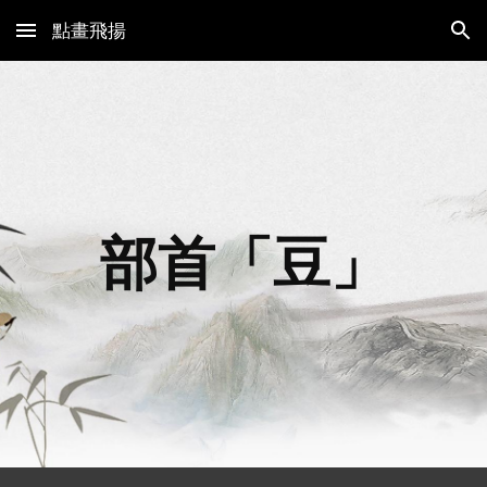
點畫飛揚
Skip to main content
Skip to navigation
部首「
豆
」