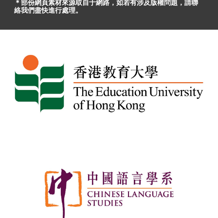
＊部份網頁素材
來源取自于
網路，
如
若有
涉及版權問題
，請聯
絡我們盡快進行處理。