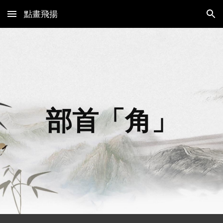
點畫飛揚
Skip to main content
Skip to navigation
部首「
角
」