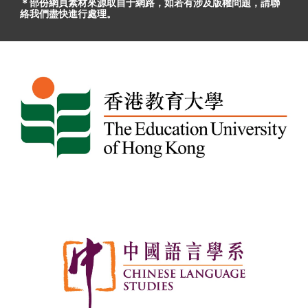
＊部份網頁素材
來源取自于
網路，
如
若有
涉及版權問題
，請聯
絡我們盡快進行處理。