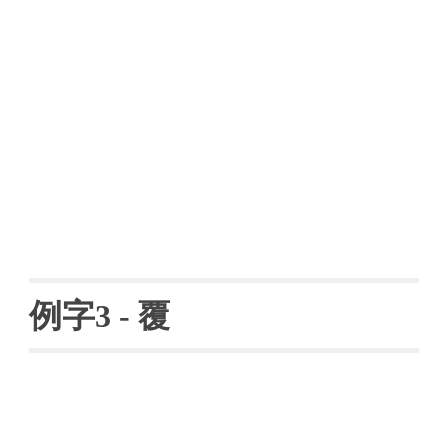
例字
3 - 
覆