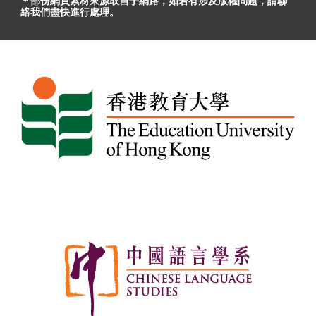
＊部份網頁素材
來源取自于
網路，
如
若有
涉及版權問題
，請聯
絡我們盡快進行處理。