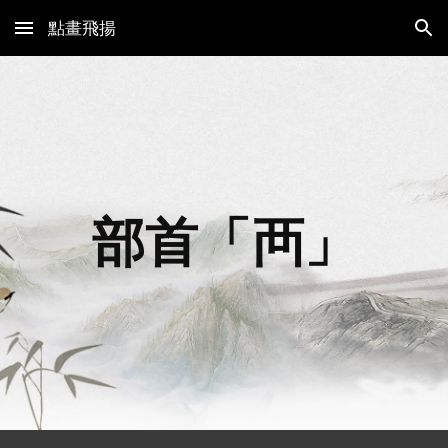
點畫飛揚
Skip to main content
Skip to navigation
部首「
襾
」