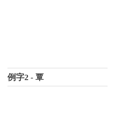
例字
2 - 
覃