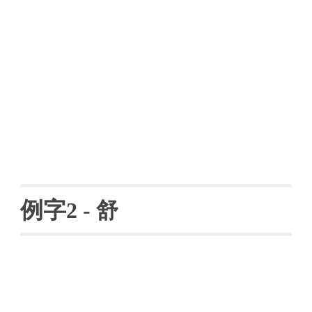
例字
2 - 
舒