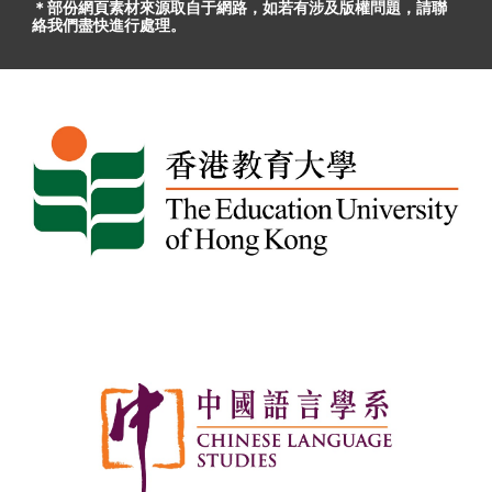
＊部份網頁素材
來源取自于
網路，
如
若有
涉及版權問題
，請聯
絡我們盡快進行處理。