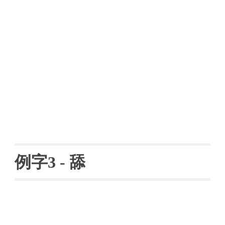
例字
3 - 
舔