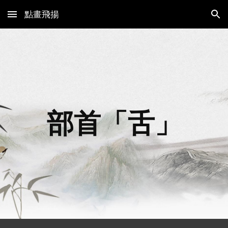
點畫飛揚
Skip to main content
Skip to navigation
部首「
舌
」