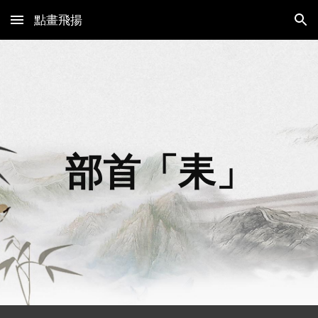
點畫飛揚
Skip to main content
Skip to navigation
部首「
耒
」