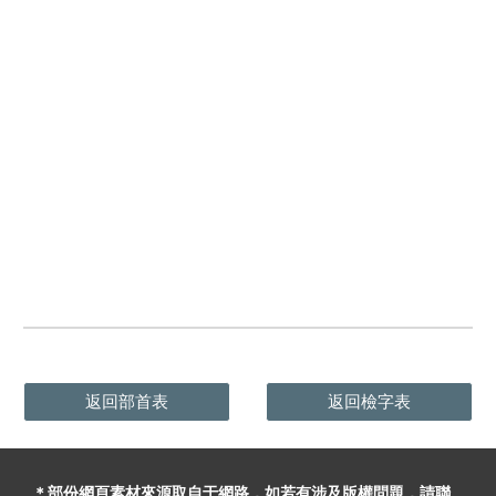
返回部首表
返回檢字表
＊部份網頁素材
來源取自于
網路，
如
若有
涉及版權問題
，請聯