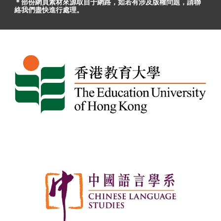
＊部份網頁素材
來源取自于
網路，
如
若有
涉及版權問題
，請聯
絡我們盡快進行處理。