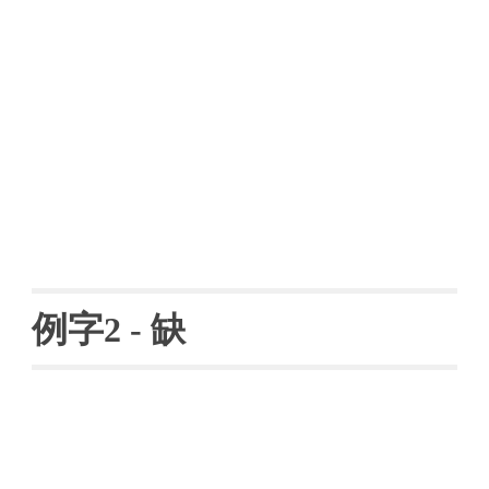
例字
2 - 
缺