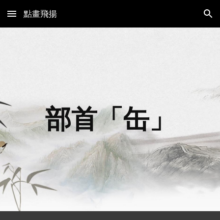
點畫飛揚
Skip to main content
Skip to navigation
部首「
缶
」