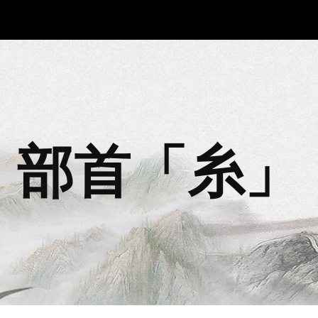
ip to main content
Skip to navigat
部首「
糸
」