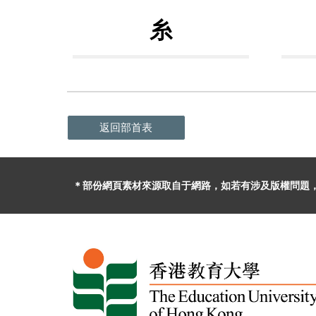
糸
返回部首表
＊部份網頁素材
來源取自于
網路，
如
若有
涉及版權問題