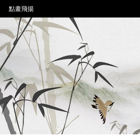
點畫飛揚
Sk