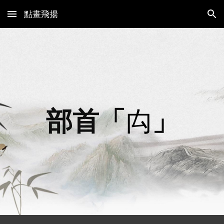
點畫飛揚
Skip to main content
Skip to navigation
部首「
禸
」