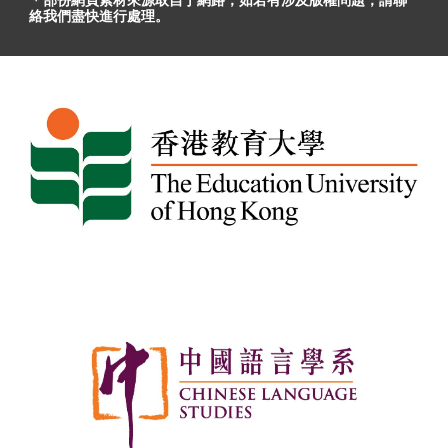
＊部份網頁素材
來源取自于
網路，
如
若有
涉及版權問題
，請聯
絡我們盡快進行處理。