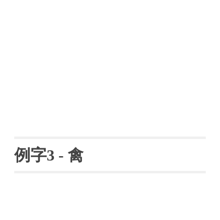
例字
3 - 
禽