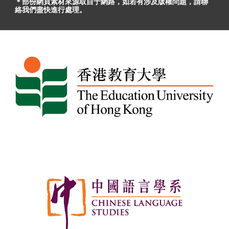
＊部份網頁素材
來源取自于
網路，
如
若有
涉及版權問題
，請聯
絡我們盡快進行處理。