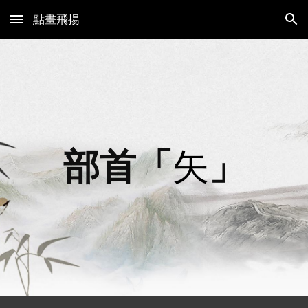
點畫飛揚
Skip to main content
Skip to navigation
部首「
矢
」