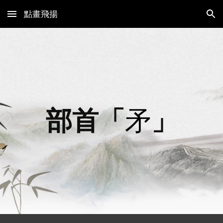
點畫飛揚
Skip to main content
Skip to navigation
部首「
矛
」