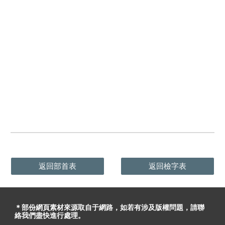
返回部首表
返回檢字表
＊部份網頁素材
來源取自于
網路，
如
若有
涉及版權問題
，請聯
絡我們盡快進行處理。