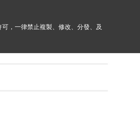
許可，一律禁止複製、修改、分發、及