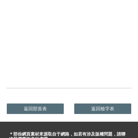
返回部首表
返回檢字表
＊部份網頁素材
來源取自于
網路，
如
若有
涉及版權問題
，請聯