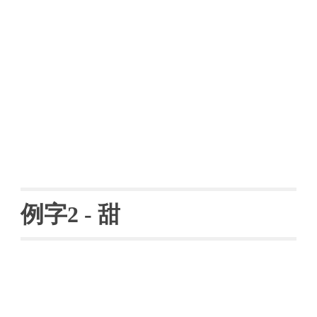
例字
2 
- 
甜