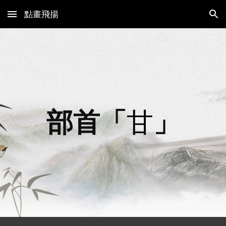
點畫飛揚
Skip to main content
Skip to navigation
部首「
甘
」