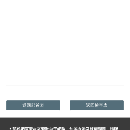
返回部首表
返回檢字表
＊部份網頁素材
來源取自于
網路，
如
若有
涉及版權問題
，請聯