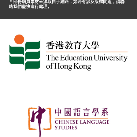
＊部份網頁素材
來源取自于
網路，
如
若有
涉及版權問題
，請聯
絡我們盡快進行處理。