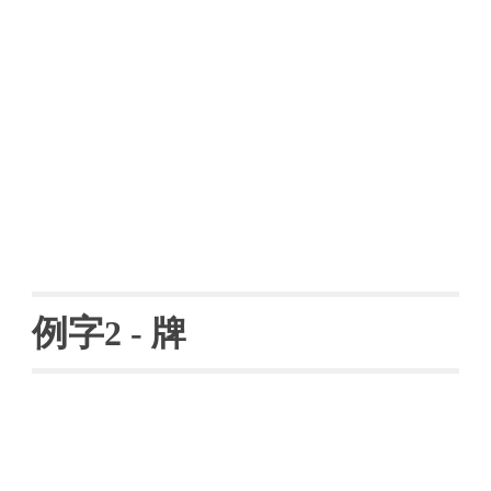
例字
2 
- 
牌