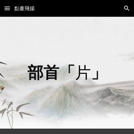
點畫飛揚
Skip to main content
Skip to navigation
部首「
片
」