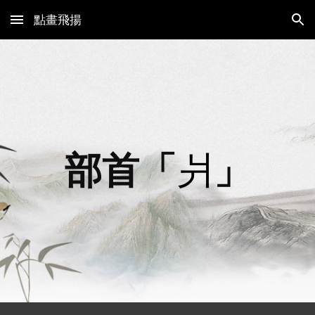
點畫飛揚
Skip to main content
Skip to navigation
部首「
爿
」