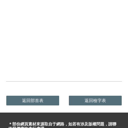
返回部首表
返回檢字表
＊部份網頁素材
來源取自于
網路，
如
若有
涉及版權問題
，請聯