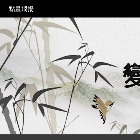
點畫飛揚
Sk