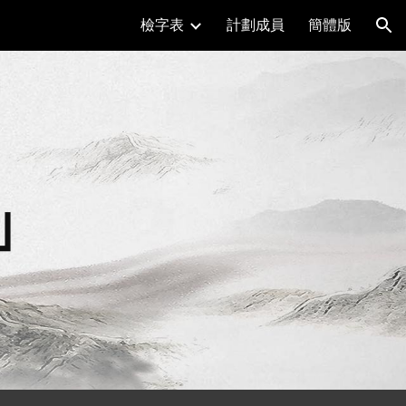
檢字表
計劃成員
簡體版
ion
」