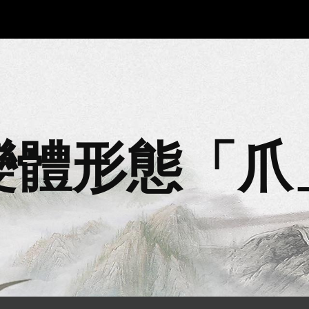
ip to main content
Skip to navigat
變體形態「
爪