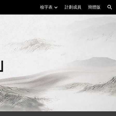
檢字表
計劃成員
簡體版
ion
」