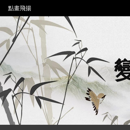
點畫飛揚
Sk