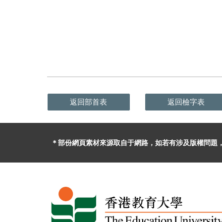
返回部首表
返回檢字表
＊部份網頁素材
來源取自于
網路，
如
若有
涉及版權問題