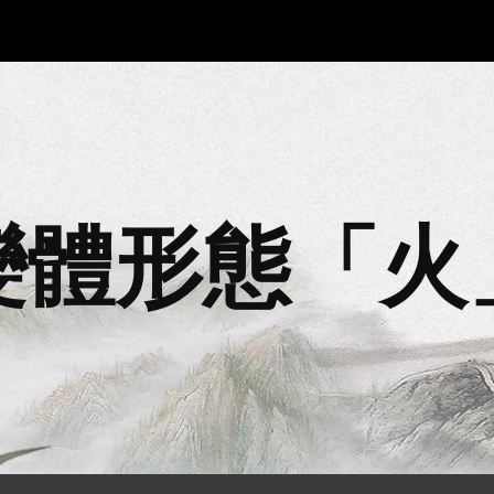
ip to main content
Skip to navigat
變體形態「
火