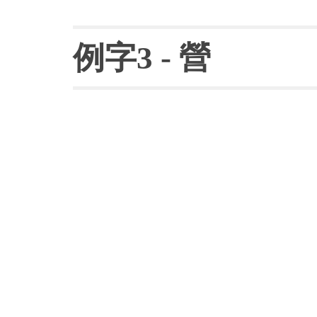
例字
3 - 
營