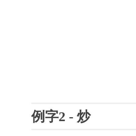
例字
2 - 
炒