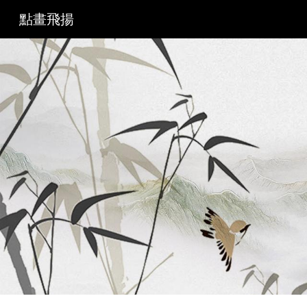
點畫飛揚
Sk