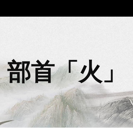
ip to main content
Skip to navigat
部首「
火
」