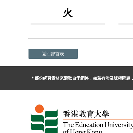
火
返回部首表
＊部份網頁素材
來源取自于
網路，
如
若有
涉及版權問題