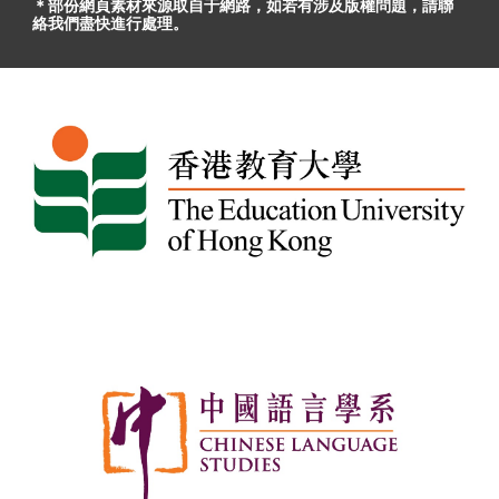
＊部份網頁素材
來源取自于
網路，
如
若有
涉及版權問題
，請聯
絡我們盡快進行處理。