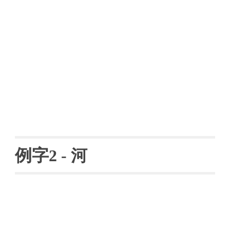
例字
2 - 
河