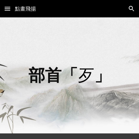
點畫飛揚
Skip to main content
Skip to navigation
部首「
歹
」