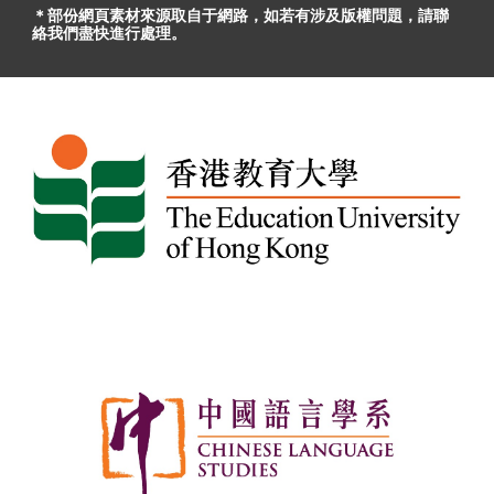
＊部份網頁素材
來源取自于
網路，
如
若有
涉及版權問題
，請聯
絡我們盡快進行處理。