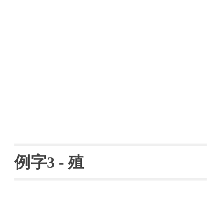
例字
3 - 
殖