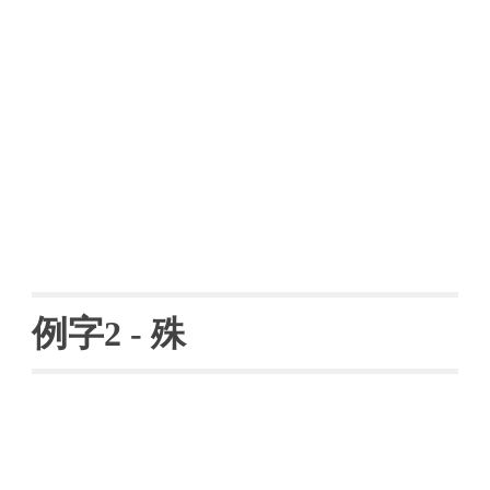
例字
2 
- 
殊