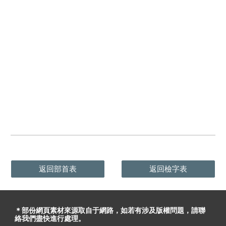
返回部首表
返回檢字表
＊部份網頁素材
來源取自于
網路，
如
若有
涉及版權問題
，請聯
絡我們盡快進行處理。