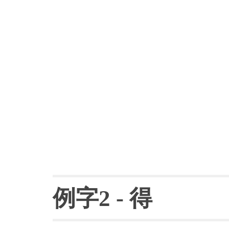
例字
2 
- 
得