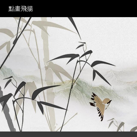
點畫飛揚
Sk