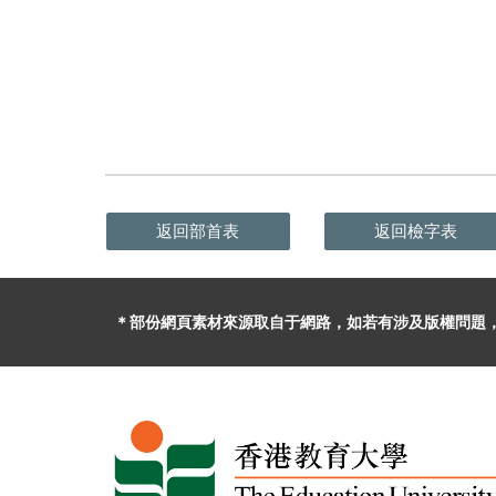
返回部首表
返回檢字表
＊部份網頁素材
來源取自于
網路，
如
若有
涉及版權問題