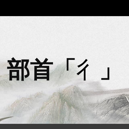
ip to main content
Skip to navigat
部首「
彳
」