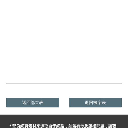
返回部首表
返回檢字表
＊部份網頁素材
來源取自于
網路，
如
若有
涉及版權問題
，請聯