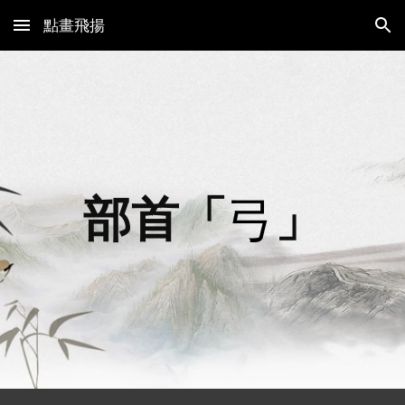
點畫飛揚
Skip to main content
Skip to navigation
部首「
弓
」