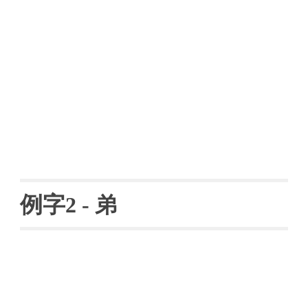
例字
2 
- 
弟