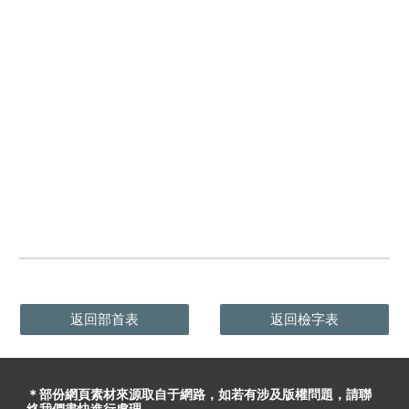
返回部首表
返回檢字表
＊部份網頁素材
來源取自于
網路，
如
若有
涉及版權問題
，請聯