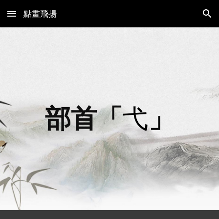
點畫飛揚
Skip to main content
Skip to navigation
部首「
弋
」