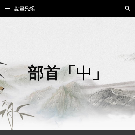
點畫飛揚
Skip to main content
Skip to navigation
部首「
屮
」