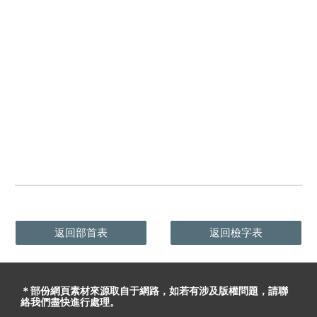
返回部首表
返回檢字表
＊部份網頁素材
來源取自于
網路，
如
若有
涉及版權問題
，請聯
絡我們盡快進行處理。