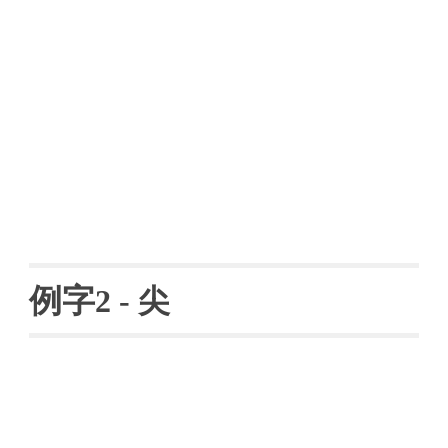
例字
2 
- 
尖