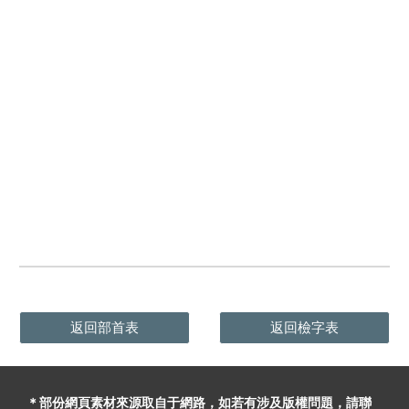
返回部首表
返回檢字表
＊部份網頁素材
來源取自于
網路，
如
若有
涉及版權問題
，請聯