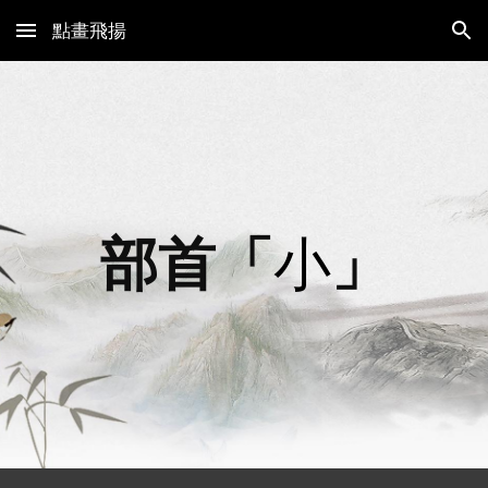
點畫飛揚
Skip to main content
Skip to navigation
部首「
小
」