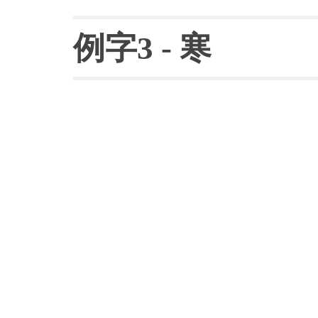
例字
3 - 
寒