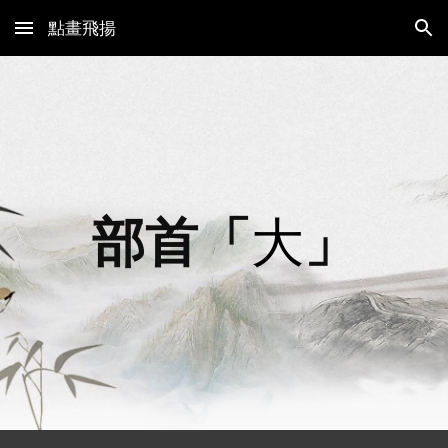
點畫飛揚
Skip to main content
Skip to navigation
部首「
大
」