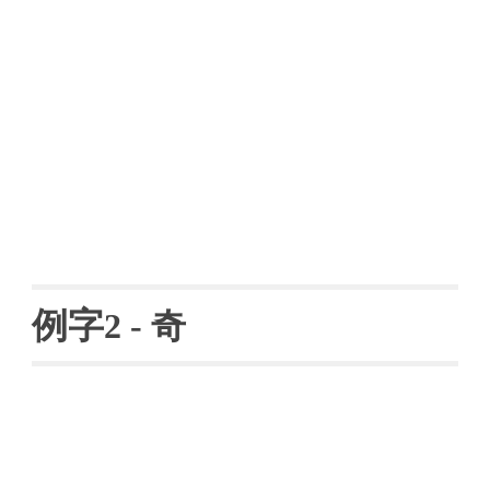
例字
2 
- 
奇