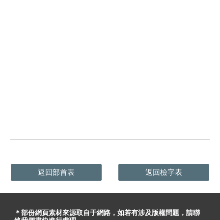
返回部首表
返回檢字表
＊部份網頁素材
來源取自于
網路，
如
若有
涉及版權問題
，請聯