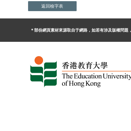
返回檢字表
＊部份網頁素材
來源取自于
網路，
如
若有
涉及版權問題