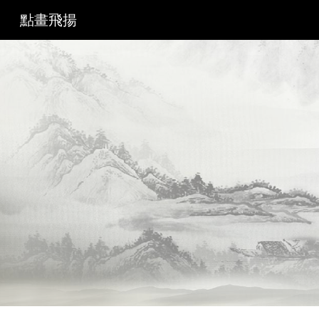
點畫飛揚
Sk