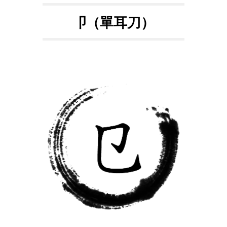
卩（單耳刀）