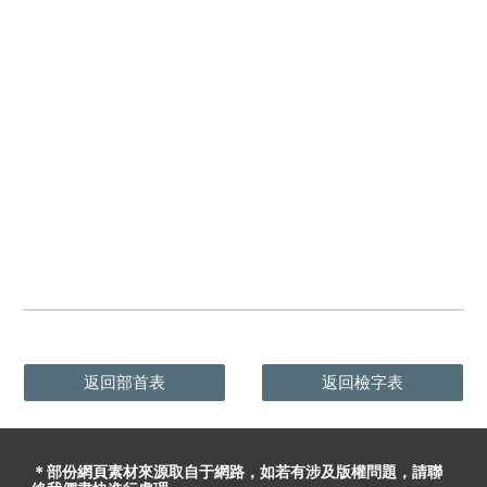
返回部首表
返回檢字表
＊部份網頁素材
來源取自于
網路，
如
若有
涉及版權問題
，請聯