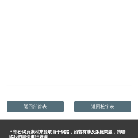
返回部首表
返回檢字表
＊部份網頁素材
來源取自于
網路，
如
若有
涉及版權問題
，請聯
絡我們盡快進行處理。