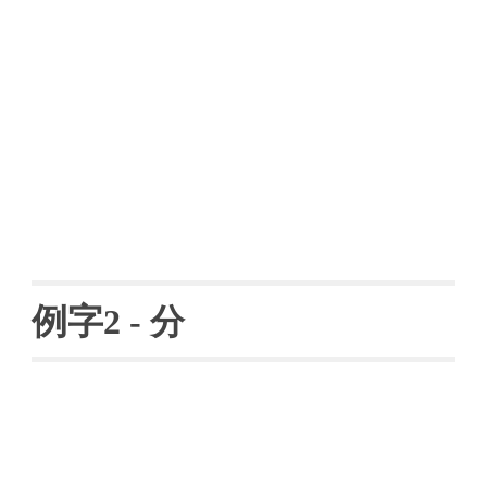
例字
2 - 
分