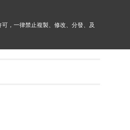
許可，一律禁止複製、修改、分發、及