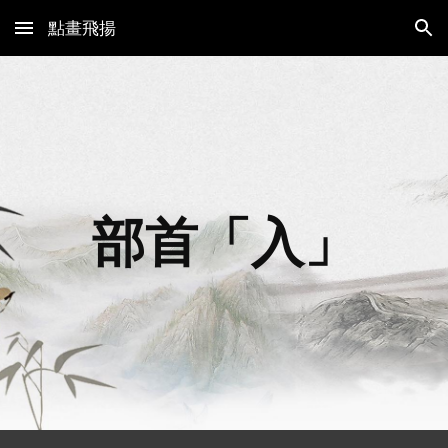
點畫飛揚
Skip to main content
Skip to navigation
部首「入」