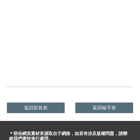
返回部首表
返回檢字表
＊部份網頁素材
來源取自于
網路，
如
若有
涉及版權問題
，請聯
絡我們盡快進行處理。