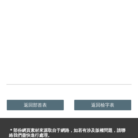
返回部首表
返回檢字表
＊部份網頁素材
來源取自于
網路，
如
若有
涉及版權問題
，請聯
絡我們盡快進行處理。