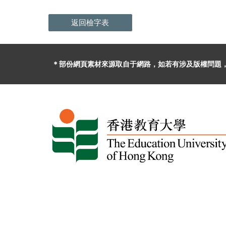
返回檢字表
＊部份網頁素材
來源取自于
網路，
如
若有
涉及版權問題