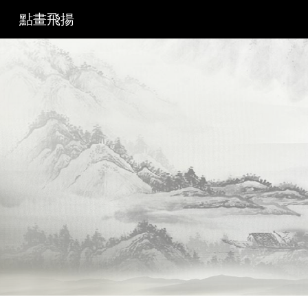
點畫飛揚
Sk