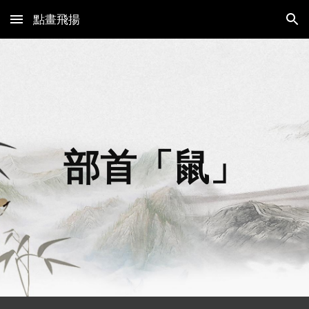
點畫飛揚
Skip to main content
Skip to navigation
部首「鼠」