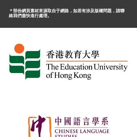
＊部份網頁素材
來源取自于
網路，
如
若有
涉及版權問題
，請聯
絡我們盡快進行處理。