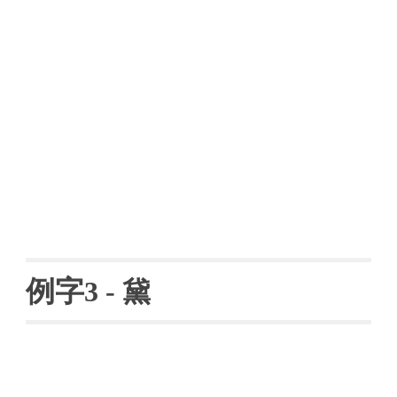
例字
3 - 
黛