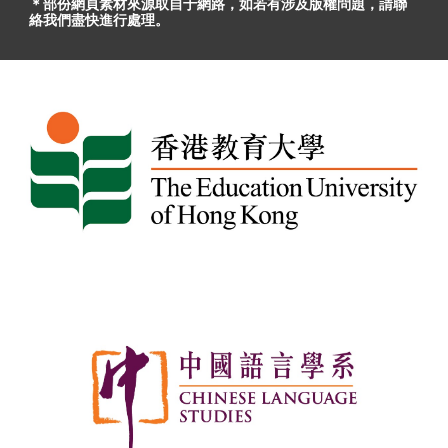
＊部份網頁素材
來源取自于
網路，
如
若有
涉及版權問題
，請聯
絡我們盡快進行處理。