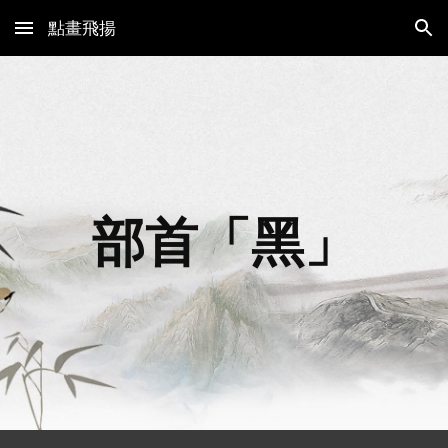
點畫飛揚
Skip to main content
Skip to navigation
部首「
黑
」