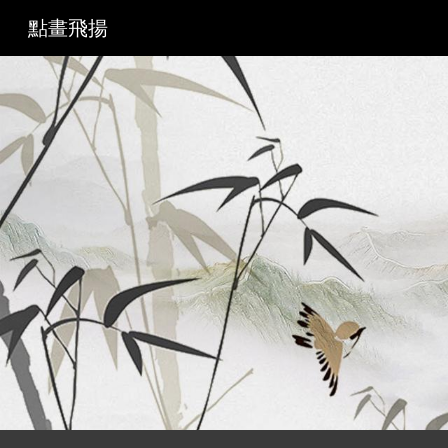
點畫飛揚
Sk