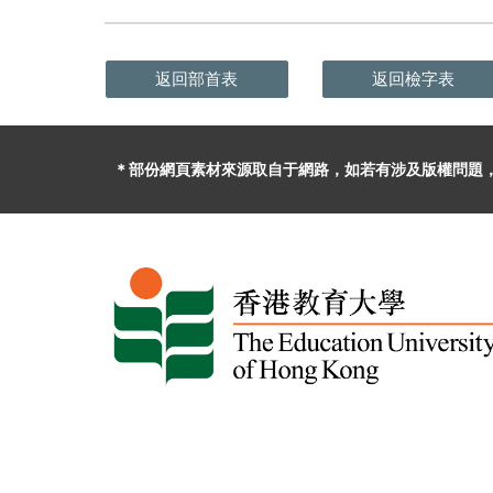
返回部首表
返回檢字表
＊部份網頁素材
來源取自于
網路，
如
若有
涉及版權問題