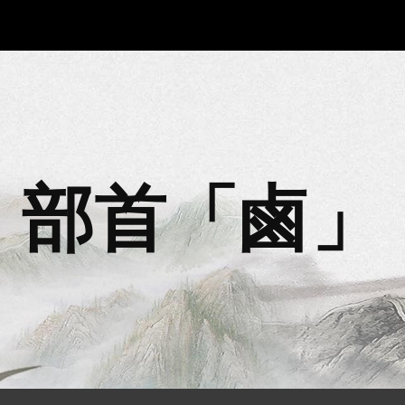
ip to main content
Skip to navigat
部首「
鹵
」