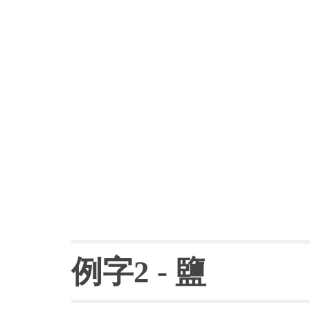
例字
2 - 
鹽