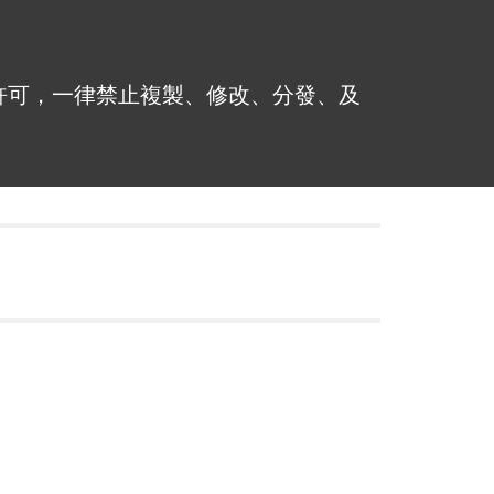
許可，一律禁止複製、修改、分發、及