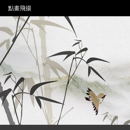
點畫飛揚
Sk