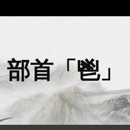
ip to main content
Skip to navigat
部首「
鬯
」